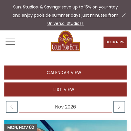
Sun, Studios, & Savings:
save up to 15% on your stay
and enjoy poolside summer days just minutes from
Universal Studios!
BOOK NOW
OPEN MENU
CALENDAR VIEW
LIST VIEW
MON, NOV
02