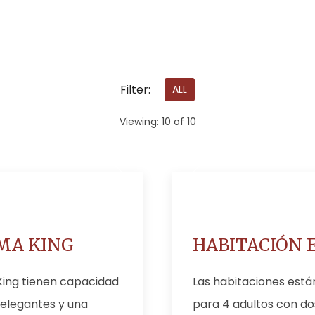
Filter:
ALL
Viewing:
10
of
10
MA KING
HABITACIÓN 
King tienen capacidad
Las habitaciones est
 elegantes y una
para 4 adultos con d