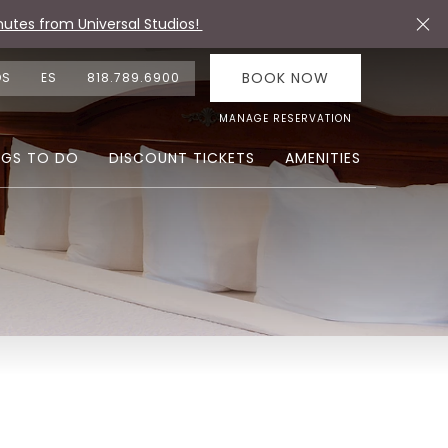
utes from Universal Studios!
BOOK NOW
OS
ES
818.789.6900
MANAGE RESERVATION
NGS TO DO
DISCOUNT TICKETS
AMENITIES