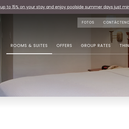
up to 15% on your stay and enjoy poolside summer days just min
FOTOS
CONTÁCTEN
ROOMS & SUITES
OFFERS
GROUP RATES
THI